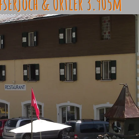
lfserjoch & Ortler 3.905m