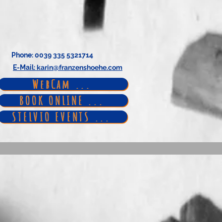
Phone
: 0039 335 5321714
E-Mail
: karin@franzenshoehe.com
WebCam ...
BOOK ONLINE ...
STELVIO EVENTS ...