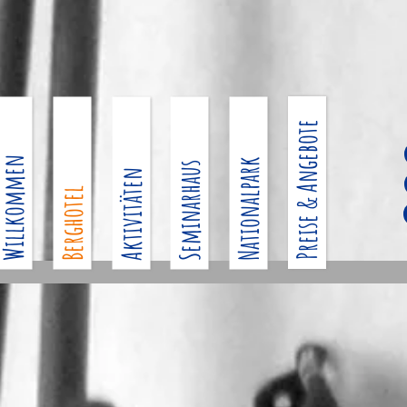
Preise & Angebote
illkommen
Nationalpark
Seminarhaus
Aktivitäten
Berghotel