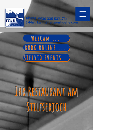
Phone
:
0039 335 5321714
E-Mail
: karin@franzenshoehe.com
WebCam ...
BOOK ONLINE ...
STELVIO EVENTS ...
Ihr Restaurant am
Stilfserjoch