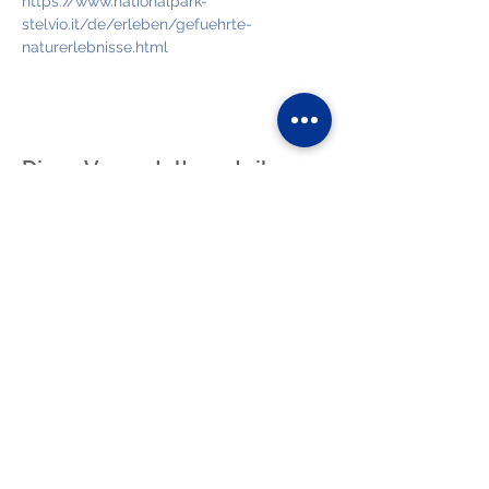
https://www.nationalpark-
stelvio.it/de/erleben/gefuehrte-
naturerlebnisse.html
Diese Veranstaltung teilen
Blog
fotos