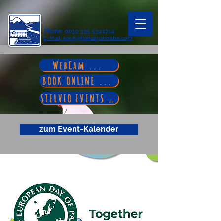
Phone
:
0039 335 5321714
E-Mail
: karin@franzenshoehe.com
WebCam ...
BOOK ONLINE ...
STELVIO EVENTS ...
zum Event-Kalender