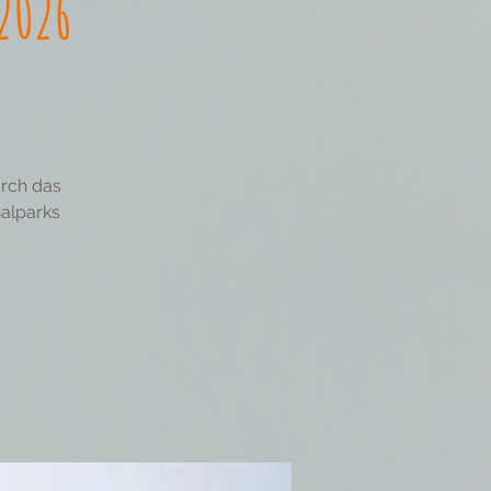
 2026
urch das
nalparks