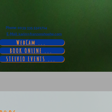
Phone
: 0039 335 5321714
E-Mail
: karin@franzenshoehe.com
WebCam ...
BOOK ONLINE ...
STELVIO EVENTS ...