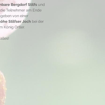
bare Bergdorf Stilfs
 und 
t die Teilnehmer am Ende 
mgeben von einer 
öhe Stilfser Joch 
bei der 
 König Ortler.
alles!