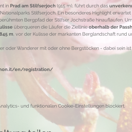
t in 
Prad am Stilfserjoch
 (915 m), führt durch das 
unverkenn
Nationalparks Stilfserjoch. Ein besonderes Highlight erwarte
 berühmten Bergpfad der Stilfser Jochstraße hinauflaufen. U
lisse
 überqueren die Läufer die Ziellinie 
oberhalb der Passh
.845 m
, vor der Kulisse der markanten Berglandschaft rund um
er oder Wanderer mit oder ohne Bergstöcken - dabei sein ist 
on.it/en/registration/
lytics- und funktionalen Cookie-Einstellungen blockiert.