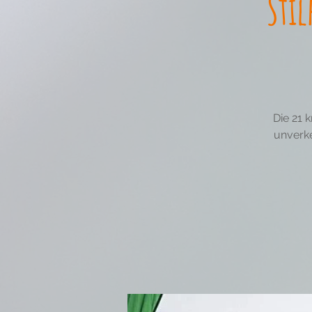
Stil
Die 21 
unverke