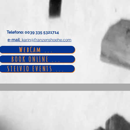
Telefono
: 0039 335 5321714
e-mail
: karin@franzenshoehe.com
WebCam ...
BOOK ONLINE ...
STELVIO EVENTS ...