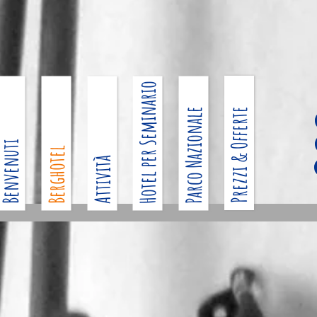
Hotel per Seminario
Parco Nazionale
Prezzi & Offerte
envenuti
Berghotel
Attività