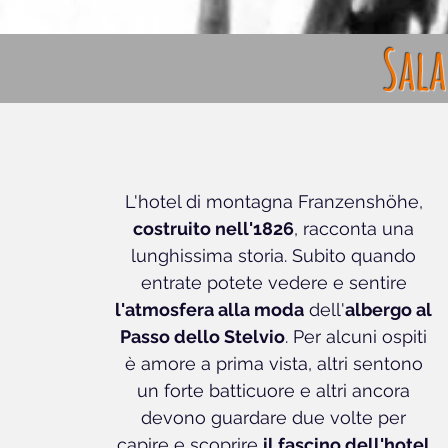
Sala
L'hotel di montagna Franzenshöhe,
costruito nell'1826
, racconta una
lunghissima storia. Subito quando
entrate potete vedere e sentire
l'atmosfera alla moda
dell'
albergo al
Passo dello Stelvio
. Per alcuni ospiti
è amore a prima vista, altri sentono
un forte batticuore e altri ancora
devono guardare due volte per
capire e scoprire
il fascino dell'hotel