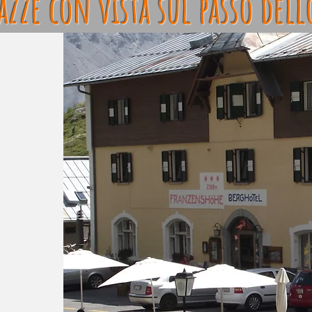
azze con vista
sul passo dell