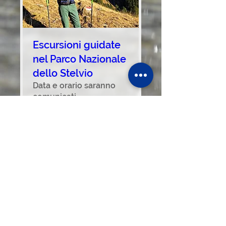
Escursioni guidate
nel Parco Nazionale
dello Stelvio
Data e orario saranno
comunicati.
Scopri di più
more Info
blog