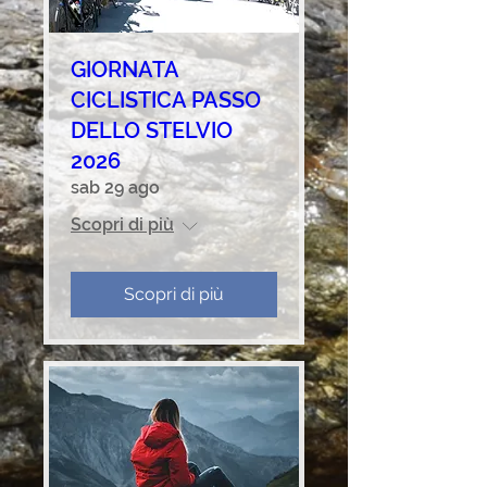
GIORNATA
CICLISTICA PASSO
DELLO STELVIO
2026
sab 29 ago
Scopri di più
Scopri di più