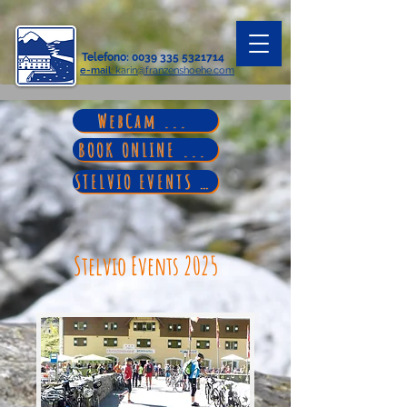
Telefono
:
0039 335 5321714
e-mail
: karin@franzenshoehe.com
WebCam ...
BOOK ONLINE ...
STELVIO EVENTS ...
Stelvio Events 2025