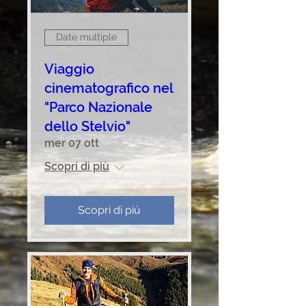
Date multiple
Viaggio
cinematografico nel
"Parco Nazionale
dello Stelvio"
mer 07 ott
Scopri di più
Scopri di più