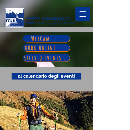
Telefono
:
0039 335 5321714
e-mail
: karin@franzenshoehe.com
WebCam ...
BOOK ONLINE ...
STELVIO EVENTS ...
al calendario degli eventi