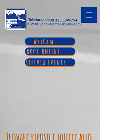
Telefono
:
0039 335 5321714
e-mail
: karin@franzenshoehe.com
WebCam ...
BOOK ONLINE ...
STELVIO EVENTS ...
Trovare riposo e quiete allo