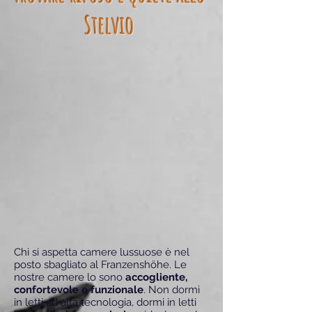
Stelvio
Chi si aspetta camere lussuose è nel
posto sbagliato al Franzenshöhe. Le
nostre camere lo sono
accogliente,
confortevole e funzionale
. Non dormi
in letti ad alta tecnologia, dormi in letti