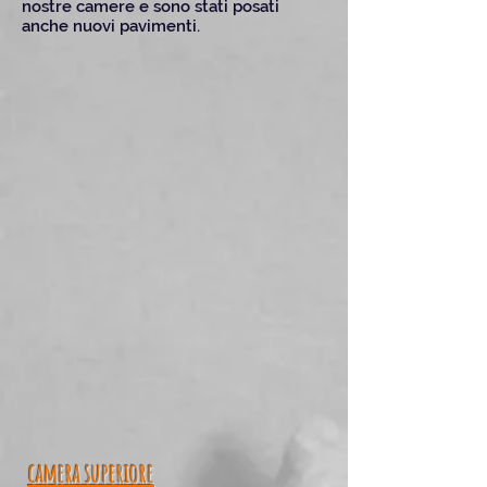
nostre camere e sono stati posati
anche nuovi pavimenti.
camera superiore