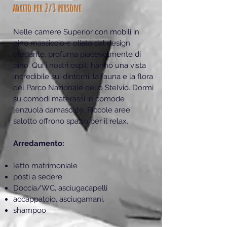
adatto per 2/3 persone
Nelle camere Superior con mobili in
pino massiccio e oliato dal design
elegante, profuma piacevolmente di
pino. Qui i nostri ospiti hanno una vista
incredibile sui dintorni, la fauna e la flora
del Parco Nazionale dello Stelvio. Dormi
su comodi materassi in comode
lenzuola damascate. Piccole aree
salotto offrono spazio per il relax.
Arredamento:
letto matrimoniale
posti a sedere
Doccia/WC, asciugacapelli
accappatoio, asciugamani,
shampoo