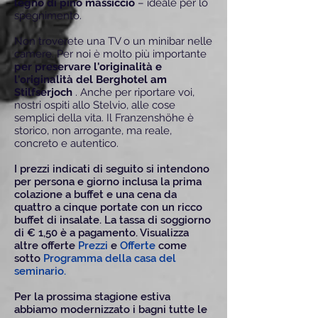
legno di pino massiccio
– ideale per lo
spegnimento.
Non troverete una TV o un minibar nelle
camere. Per noi è molto più importante
per preservare l'originalità e
l'originalità del Berghotel am
Stilfserjoch
. Anche per riportare voi,
nostri ospiti allo Stelvio, alle cose
semplici della vita. Il Franzenshöhe è
storico, non arrogante, ma reale,
concreto e autentico.
I prezzi indicati di seguito si intendono
per persona e giorno inclusa la prima
colazione a buffet e una cena da
quattro a cinque portate con un ricco
buffet di insalate. La tassa di soggiorno
di € 1,50 è a pagamento.
Visualizza
altre offerte
Prezzi
e
Offerte
come
sotto
Programma della casa del
seminario
.
Per la prossima stagione estiva
abbiamo modernizzato i bagni tutte le