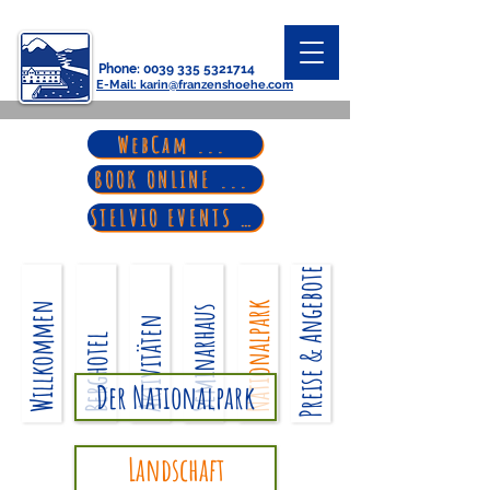
Phone
:
0039 335 5321714
E-Mail
: karin@franzenshoehe.com
WebCam ...
BOOK ONLINE ...
STELVIO EVENTS ...
Preise & Angebote
Willkommen
Nationalpark
Seminarhaus
Aktivitäten
Berghotel
Der Nationalpark
Landschaft