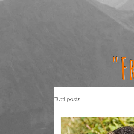
"F
Tutti posts