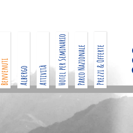
Hotel per Seminario
Parco Nazionale
Prezzi & Offerte
envenuti
Attività
Albergo