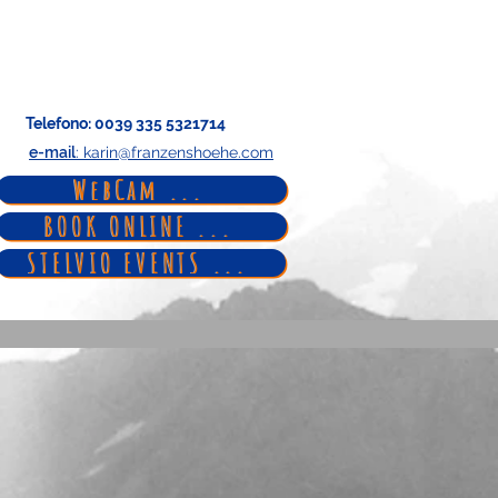
Telefono
: 0039 335 5321714
e-mail
: karin@franzenshoehe.com
WebCam ...
BOOK ONLINE ...
STELVIO EVENTS ...