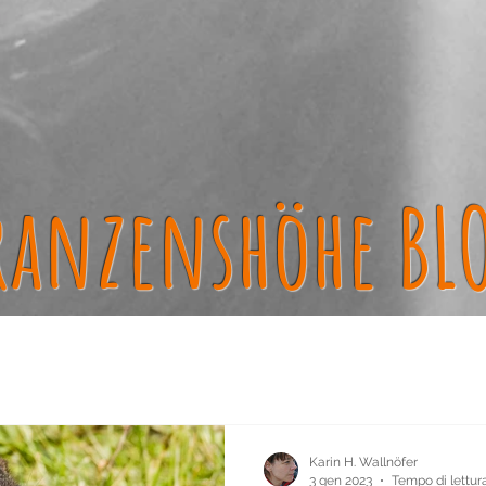
ranzenshöhe BL
Karin H. Wallnöfer
3 gen 2023
Tempo di lettura