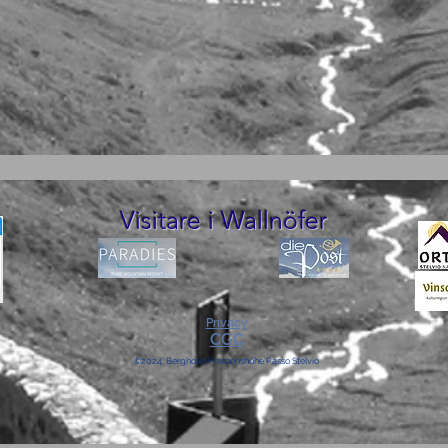
Visitare i Wallnöfer
Privacy
CGC
©2024 Berghotel Franzenshöhe Passo Stelvio