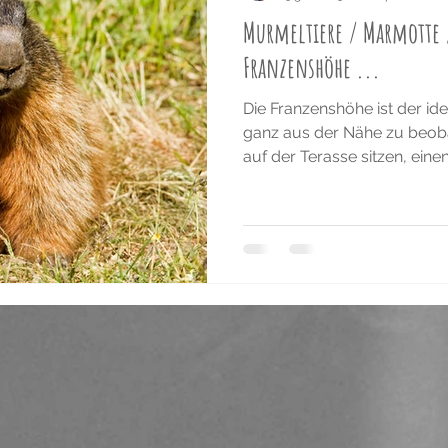
Murmeltiere / Marmotte 
Franzenshöhe ...
Die Franzenshöhe ist der id
ganz aus der Nähe zu beoba
auf der Terasse sitzen, einen.