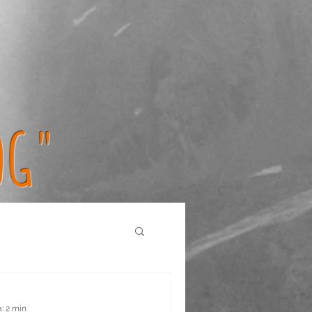
OG"
: 2 min