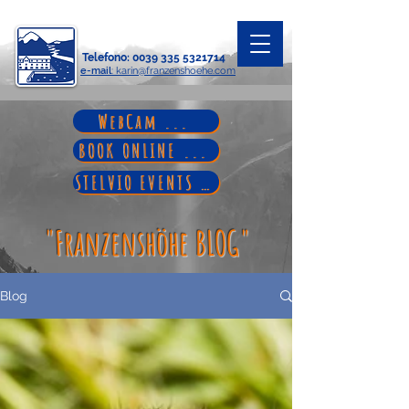
Telefono
:
0039 335 5321714
e-mail
: karin@franzenshoehe.com
WebCam ...
BOOK ONLINE ...
STELVIO EVENTS ...
"Franzenshöhe BLOG"
Blog