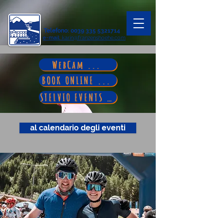
Telefono
:
0039 335 5321714
e-mail
: karin@franzenshoehe.com
WebCam ...
BOOK ONLINE ...
STELVIO EVENTS ...
al calendario degli eventi