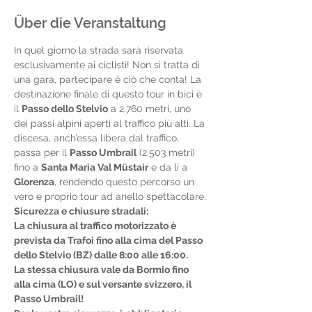
Über die Veranstaltung
In quel giorno la strada sarà riservata 
esclusivamente ai ciclisti! Non si tratta di 
una gara, partecipare è ciò che conta! La 
destinazione finale di questo tour in bici è 
il 
Passo dello Stelvio
 a 2.760 metri, uno 
dei passi alpini aperti al traffico più alti. La 
discesa, anch’essa libera dal traffico, 
passa per il 
Passo Umbrail
 (2.503 metri) 
fino a 
Santa Maria Val Müstair
 e da lì a 
Glorenza
, rendendo questo percorso un 
vero e proprio tour ad anello spettacolare.
Sicurezza e chiusure stradali:
La chiusura al traffico motorizzato è 
prevista da Trafoi fino alla cima del Passo 
dello Stelvio (BZ) dalle 8:00 alle 16:00.
La stessa chiusura vale da Bormio fino 
alla cima (LO) e sul versante svizzero, il 
Passo Umbrail!