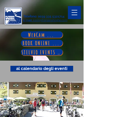
Telefono
:
0039 335 5321714
e-mail
: karin@franzenshoehe.com
WebCam ...
BOOK ONLINE ...
STELVIO EVENTS ...
al calendario degli eventi