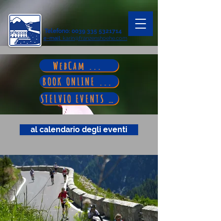
Telefono
:
0039 335 5321714
e-mail
: karin@franzenshoehe.com
WebCam ...
BOOK ONLINE ...
STELVIO EVENTS ...
al calendario degli eventi